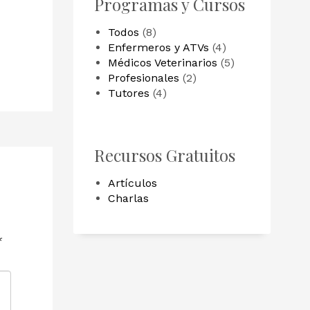
Programas y Cursos
8
Todos
8
products
4
Enfermeros y ATVs
4
products
5
Médicos Veterinarios
5
2
products
Profesionales
2
4
products
Tutores
4
products
Recursos Gratuitos
Artículos
Charlas
*