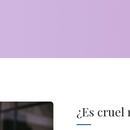
¿Es cruel 