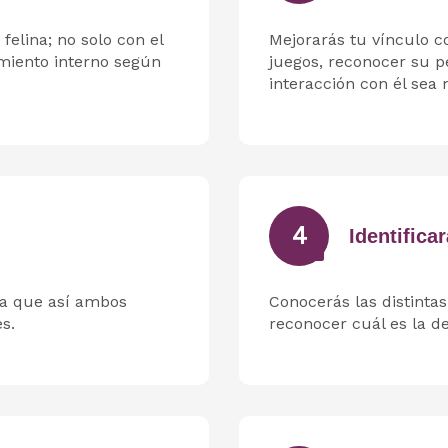
elina; no solo con el
Mejorarás tu vínculo c
imiento interno según
juegos, reconocer su 
interacción con él sea 
4
Identific
Felina
ra que así ambos
Conocerás las distinta
s.
reconocer cuál es la de